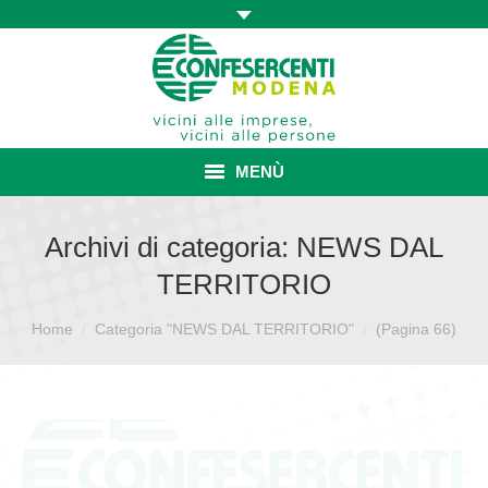
MENÙ
HOME
Archivi di categoria:
NEWS DAL
TERRITORIO
ASSOCIAZIONE
Sei qui:
Home
Categoria "NEWS DAL TERRITORIO"
ISCRIZIONE E VANTAGGI
(Pagina 66)
CONVENZIONI ISCRITTI
CATEGORIE SINDACALI
SERVIZI