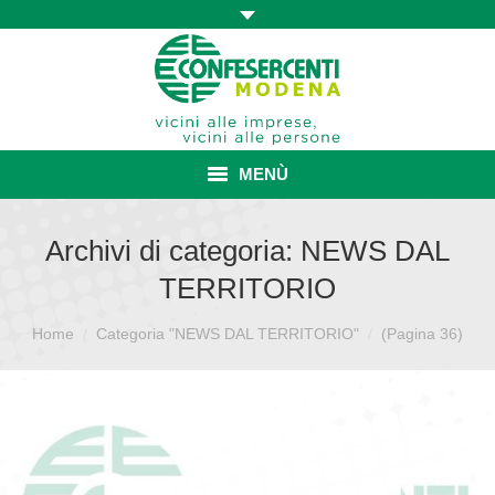
MENÙ
HOME
Archivi di categoria:
NEWS DAL
TERRITORIO
ASSOCIAZIONE
Sei qui:
Home
Categoria "NEWS DAL TERRITORIO"
ISCRIZIONE E VANTAGGI
(Pagina 36)
CONVENZIONI ISCRITTI
CATEGORIE SINDACALI
SERVIZI