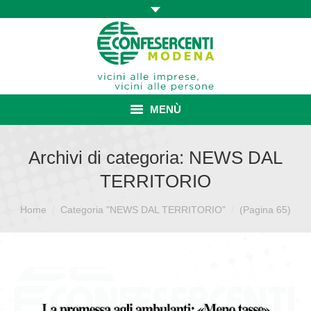
MENÙ
HOME
Archivi di categoria:
NEWS DAL
TERRITORIO
ASSOCIAZIONE
Sei qui:
Home
Categoria "NEWS DAL TERRITORIO"
ISCRIZIONE E VANTAGGI
(Pagina 65)
CONVENZIONI ISCRITTI
CATEGORIE SINDACALI
SERVIZI