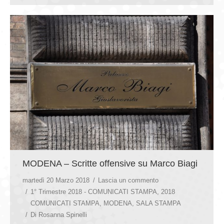
MODENA – Scritte offensive su Marco Biagi
martedì 20 Marzo 2018
Lascia un commento
1° Trimestre 2018 - COMUNICATI STAMPA
,
2018
COMUNICATI STAMPA
,
MODENA
,
SALA STAMPA
Di
Rosanna Spinelli