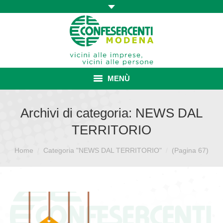
MENÙ
HOME
Archivi di categoria:
NEWS DAL
TERRITORIO
ASSOCIAZIONE
Sei qui:
Home
Categoria "NEWS DAL TERRITORIO"
ISCRIZIONE E VANTAGGI
(Pagina 67)
CONVENZIONI ISCRITTI
CATEGORIE SINDACALI
SERVIZI