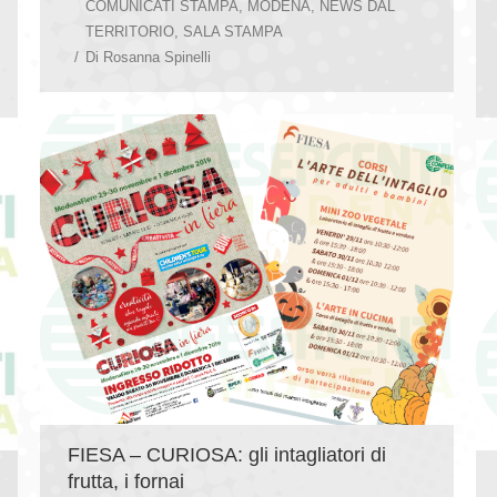
COMUNICATI STAMPA
,
MODENA
,
NEWS DAL
TERRITORIO
,
SALA STAMPA
Di
Rosanna Spinelli
FIESA – CURIOSA: gli intagliatori di
frutta, i fornai