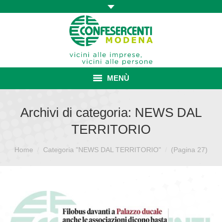
MENÙ
HOME
Archivi di categoria:
NEWS DAL
TERRITORIO
ASSOCIAZIONE
Sei qui:
Home
Categoria "NEWS DAL TERRITORIO"
ISCRIZIONE E VANTAGGI
(Pagina 27)
CONVENZIONI ISCRITTI
CATEGORIE SINDACALI
SERVIZI