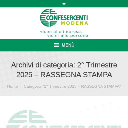
MENÙ
HOME
Archivi di categoria:
2° Trimestre
2025 – RASSEGNA STAMPA
ASSOCIAZIONE
Sei qui:
Home
Categoria "2° Trimestre 2025 – RASSEGNA STAMPA"
ISCRIZIONE E VANTAGGI
CONVENZIONI ISCRITTI
CATEGORIE SINDACALI
SERVIZI