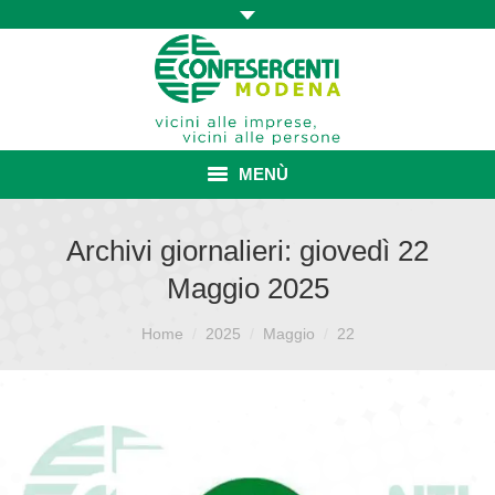
MENÙ
HOME
Archivi giornalieri:
giovedì 22
Maggio 2025
ASSOCIAZIONE
Sei qui:
ISCRIZIONE E VANTAGGI
Home
2025
Maggio
22
CONVENZIONI ISCRITTI
CATEGORIE SINDACALI
SERVIZI