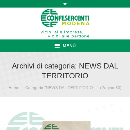
MENÙ
HOME
Archivi di categoria:
NEWS DAL
TERRITORIO
ASSOCIAZIONE
Sei qui:
Home
Categoria "NEWS DAL TERRITORIO"
ISCRIZIONE E VANTAGGI
(Pagina 33)
CONVENZIONI ISCRITTI
CATEGORIE SINDACALI
SERVIZI