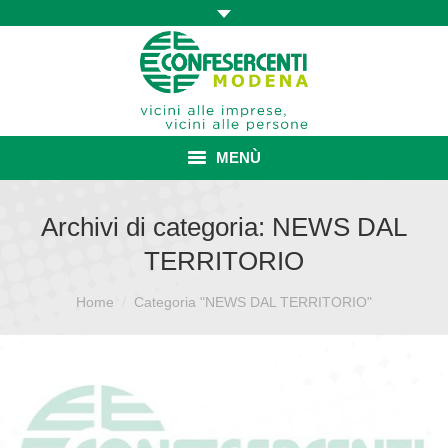
MENÙ
HOME
Archivi di categoria:
NEWS DAL
TERRITORIO
ASSOCIAZIONE
Sei qui:
Home
ISCRIZIONE E VANTAGGI
Categoria "NEWS DAL TERRITORIO"
CONVENZIONI ISCRITTI
CATEGORIE SINDACALI
SERVIZI