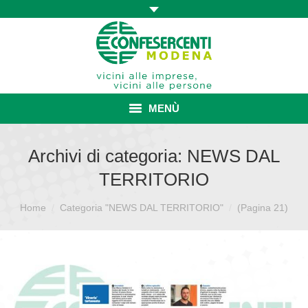
MENÙ
HOME
Archivi di categoria:
NEWS DAL
TERRITORIO
ASSOCIAZIONE
Sei qui:
Home
Categoria "NEWS DAL TERRITORIO"
ISCRIZIONE E VANTAGGI
(Pagina 21)
CONVENZIONI ISCRITTI
CATEGORIE SINDACALI
SERVIZI