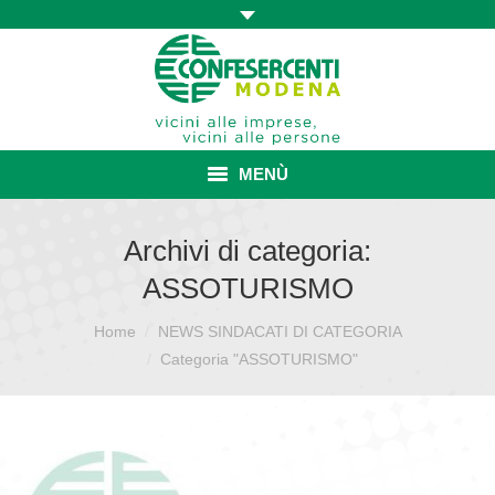
MENÙ
HOME
Archivi di categoria:
ASSOTURISMO
ASSOCIAZIONE
Home
NEWS SINDACATI DI CATEGORIA
Sei qui:
ISCRIZIONE E VANTAGGI
Categoria "ASSOTURISMO"
CONVENZIONI ISCRITTI
CATEGORIE SINDACALI
SERVIZI