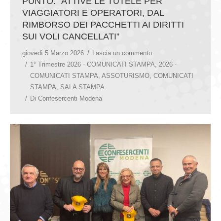
PUNTO: “ATTIVE LE TUTELE PER
VIAGGIATORI E OPERATORI, DAL
RIMBORSO DEI PACCHETTI AI DIRITTI
SUI VOLI CANCELLATI”
giovedì 5 Marzo 2026
Lascia un commento
1° Trimestre 2026 - COMUNICATI STAMPA
,
2026 -
COMUNICATI STAMPA
,
ASSOTURISMO
,
COMUNICATI
STAMPA
,
SALA STAMPA
Di
Confesercenti Modena