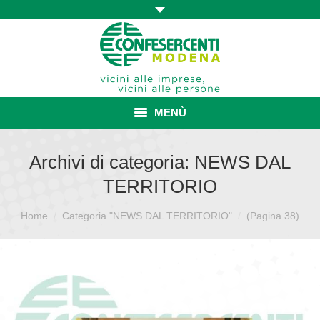
MENÙ
HOME
Archivi di categoria:
NEWS DAL
TERRITORIO
ASSOCIAZIONE
Sei qui:
Home
Categoria "NEWS DAL TERRITORIO"
ISCRIZIONE E VANTAGGI
(Pagina 38)
CONVENZIONI ISCRITTI
CATEGORIE SINDACALI
SERVIZI