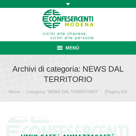
MENÙ
HOME
Archivi di categoria:
NEWS DAL
TERRITORIO
ASSOCIAZIONE
Sei qui:
Home
Categoria "NEWS DAL TERRITORIO"
ISCRIZIONE E VANTAGGI
(Pagina 69)
CONVENZIONI ISCRITTI
CATEGORIE SINDACALI
SERVIZI