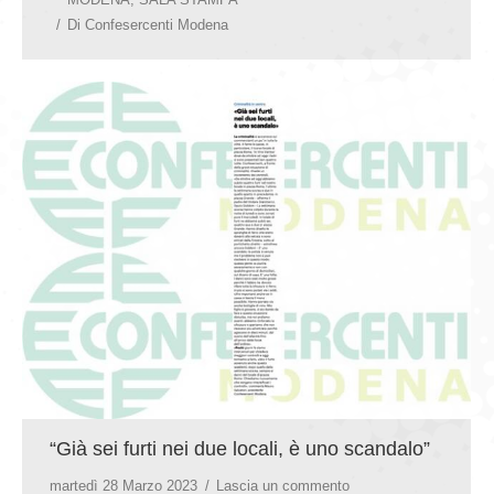
Di
Confesercenti Modena
“Già sei furti nei due locali, è uno scandalo”
martedì 28 Marzo 2023
Lascia un commento