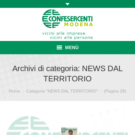
MENÙ
HOME
Archivi di categoria:
NEWS DAL
TERRITORIO
ASSOCIAZIONE
Sei qui:
Home
Categoria "NEWS DAL TERRITORIO"
ISCRIZIONE E VANTAGGI
(Pagina 28)
CONVENZIONI ISCRITTI
CATEGORIE SINDACALI
SERVIZI