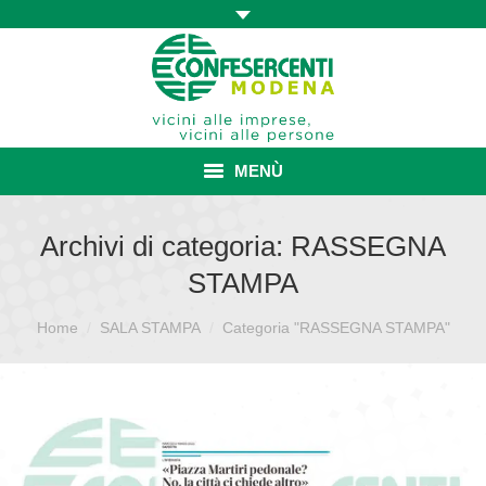
MENÙ
HOME
Archivi di categoria:
RASSEGNA
STAMPA
ASSOCIAZIONE
Sei qui:
Home
SALA STAMPA
ISCRIZIONE E VANTAGGI
Categoria "RASSEGNA STAMPA"
CONVENZIONI ISCRITTI
CATEGORIE SINDACALI
SERVIZI