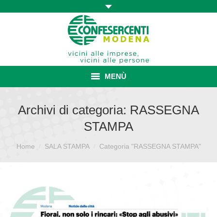
MENÙ
HOME
Archivi di categoria:
RASSEGNA
STAMPA
ASSOCIAZIONE
Sei qui:
Home
SALA STAMPA
ISCRIZIONE E VANTAGGI
Categoria "RASSEGNA STAMPA"
CONVENZIONI ISCRITTI
CATEGORIE SINDACALI
SERVIZI