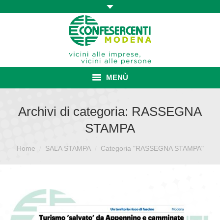
MENÙ
HOME
Archivi di categoria:
RASSEGNA
STAMPA
ASSOCIAZIONE
Sei qui:
Home
SALA STAMPA
ISCRIZIONE E VANTAGGI
Categoria "RASSEGNA STAMPA"
CONVENZIONI ISCRITTI
CATEGORIE SINDACALI
SERVIZI