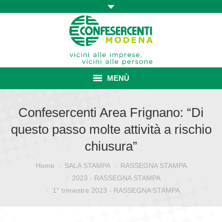
MENÙ
HOME
Confesercenti Area Frignano: “Di
questo passo molte attività a rischio
ASSOCIAZIONE
chiusura”
ISCRIZIONE E VANTAGGI
Home
SALA STAMPA
RASSEGNA STAMPA
Sei qui:
CONVENZIONI ISCRITTI
2023 - RASSEGNA STAMPA
1° trimestre 2023 - RASSEGNA STAMPA
CATEGORIE SINDACALI
SERVIZI