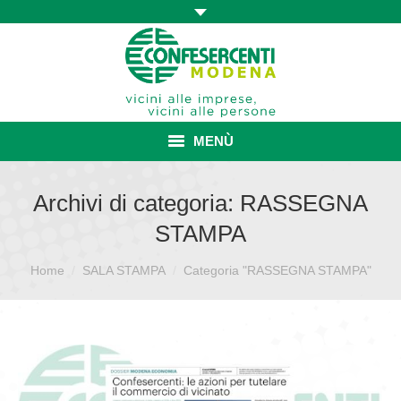
MENÙ
HOME
Archivi di categoria:
RASSEGNA
STAMPA
ASSOCIAZIONE
Sei qui:
Home
SALA STAMPA
ISCRIZIONE E VANTAGGI
Categoria "RASSEGNA STAMPA"
CONVENZIONI ISCRITTI
CATEGORIE SINDACALI
SERVIZI