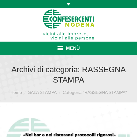
MENÙ
HOME
Archivi di categoria:
RASSEGNA
STAMPA
ASSOCIAZIONE
Sei qui:
Home
SALA STAMPA
ISCRIZIONE E VANTAGGI
Categoria "RASSEGNA STAMPA"
CONVENZIONI ISCRITTI
CATEGORIE SINDACALI
SERVIZI