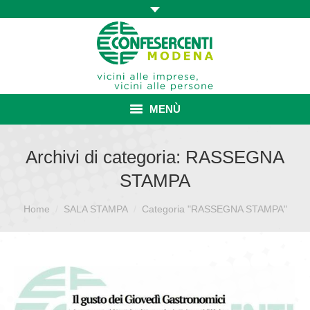
MENÙ
HOME
Archivi di categoria:
RASSEGNA
STAMPA
ASSOCIAZIONE
Sei qui:
Home
SALA STAMPA
ISCRIZIONE E VANTAGGI
Categoria "RASSEGNA STAMPA"
CONVENZIONI ISCRITTI
CATEGORIE SINDACALI
SERVIZI