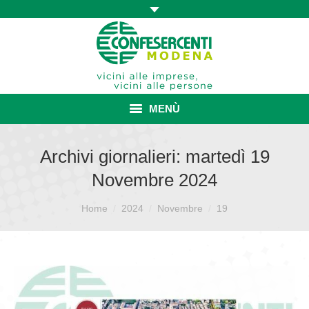
MENÙ
HOME
Archivi giornalieri:
martedì 19
Novembre 2024
ASSOCIAZIONE
Sei qui:
ISCRIZIONE E VANTAGGI
Home
2024
Novembre
19
CONVENZIONI ISCRITTI
CATEGORIE SINDACALI
SERVIZI