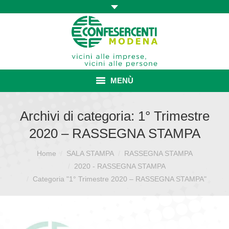
MENÙ
HOME
Archivi di categoria:
1° Trimestre
2020 – RASSEGNA STAMPA
ASSOCIAZIONE
Home
SALA STAMPA
RASSEGNA STAMPA
Sei qui:
ISCRIZIONE E VANTAGGI
2020 - RASSEGNA STAMPA
CONVENZIONI ISCRITTI
Categoria "1° Trimestre 2020 – RASSEGNA STAMPA"
CATEGORIE SINDACALI
SERVIZI