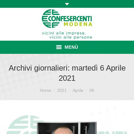
MENÙ
HOME
Archivi giornalieri:
martedì 6 Aprile
2021
ASSOCIAZIONE
Sei qui:
ISCRIZIONE E VANTAGGI
Home
2021
Aprile
06
CONVENZIONI ISCRITTI
CATEGORIE SINDACALI
SERVIZI