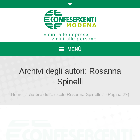
MENÙ
HOME
Archivi degli autori:
Rosanna
Spinelli
ASSOCIAZIONE
Sei qui:
Home
Autore dell'articolo Rosanna Spinelli
ISCRIZIONE E VANTAGGI
(Pagina 29)
CONVENZIONI ISCRITTI
CATEGORIE SINDACALI
SERVIZI