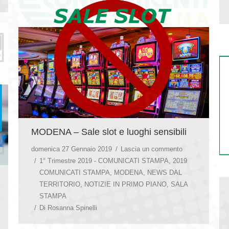
MODENA – Sale slot e luoghi sensibili
domenica 27 Gennaio 2019
Lascia un commento
1° Trimestre 2019 - COMUNICATI STAMPA
,
2019
COMUNICATI STAMPA
,
MODENA
,
NEWS DAL
TERRITORIO
,
NOTIZIE IN PRIMO PIANO
,
SALA
STAMPA
Di
Rosanna Spinelli