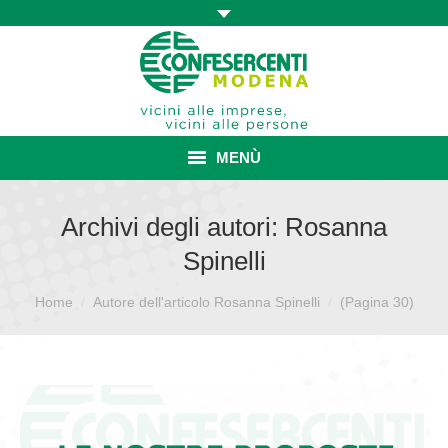
MENÙ
HOME
Archivi degli autori:
Rosanna
Spinelli
ASSOCIAZIONE
Sei qui:
Home
Autore dell'articolo Rosanna Spinelli
ISCRIZIONE E VANTAGGI
(Pagina 30)
CONVENZIONI ISCRITTI
CATEGORIE SINDACALI
SERVIZI