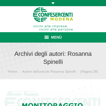
MENÙ
HOME
Archivi degli autori:
Rosanna
Spinelli
ASSOCIAZIONE
Sei qui:
Home
Autore dell'articolo Rosanna Spinelli
ISCRIZIONE E VANTAGGI
(Pagina 38)
CONVENZIONI ISCRITTI
CATEGORIE SINDACALI
SERVIZI