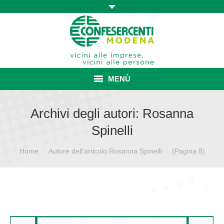
MENÙ
HOME
Archivi degli autori:
Rosanna
Spinelli
ASSOCIAZIONE
Sei qui:
Home
Autore dell'articolo Rosanna Spinelli
ISCRIZIONE E VANTAGGI
(Pagina 8)
CONVENZIONI ISCRITTI
CATEGORIE SINDACALI
SERVIZI