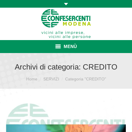
MENÙ
HOME
Archivi di categoria:
CREDITO
ASSOCIAZIONE
Sei qui:
Home
SERVIZI
Categoria "CREDITO"
ISCRIZIONE E VANTAGGI
CONVENZIONI ISCRITTI
CATEGORIE SINDACALI
SERVIZI