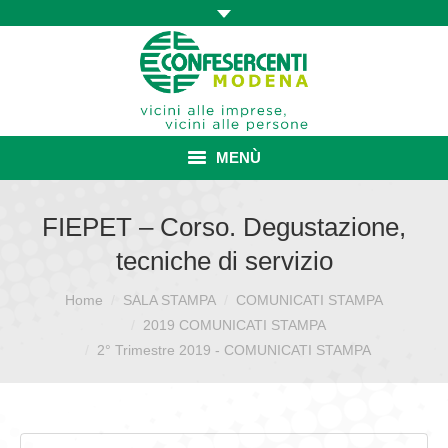
MENÙ
HOME
FIEPET – Corso. Degustazione,
tecniche di servizio
ASSOCIAZIONE
Home
SALA STAMPA
COMUNICATI STAMPA
Sei qui:
ISCRIZIONE E VANTAGGI
2019 COMUNICATI STAMPA
CONVENZIONI ISCRITTI
2° Trimestre 2019 - COMUNICATI STAMPA
CATEGORIE SINDACALI
SERVIZI