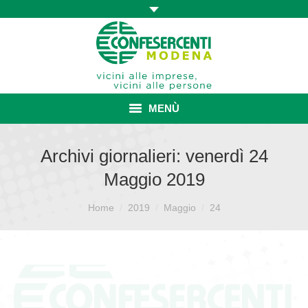
MENÙ
HOME
Archivi giornalieri:
venerdì 24
Maggio 2019
ASSOCIAZIONE
Sei qui:
ISCRIZIONE E VANTAGGI
Home
2019
Maggio
24
CONVENZIONI ISCRITTI
CATEGORIE SINDACALI
SERVIZI