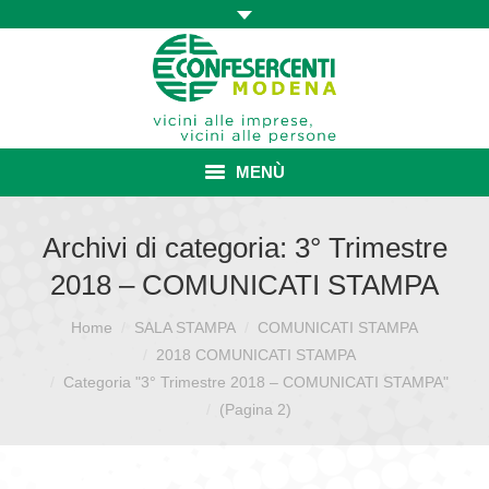
MENÙ
HOME
Archivi di categoria:
3° Trimestre
2018 – COMUNICATI STAMPA
ASSOCIAZIONE
Home
SALA STAMPA
COMUNICATI STAMPA
Sei qui:
ISCRIZIONE E VANTAGGI
2018 COMUNICATI STAMPA
CONVENZIONI ISCRITTI
Categoria "3° Trimestre 2018 – COMUNICATI STAMPA"
(Pagina 2)
CATEGORIE SINDACALI
SERVIZI