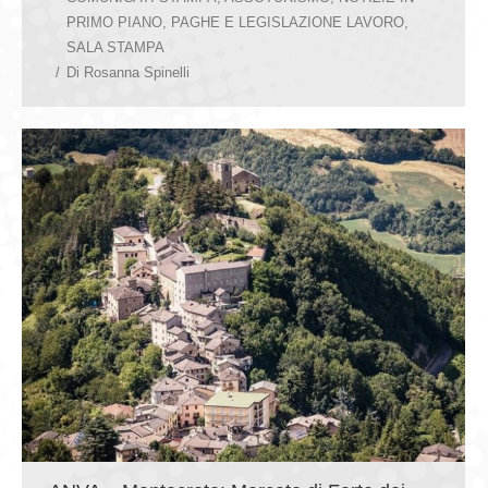
PRIMO PIANO
,
PAGHE E LEGISLAZIONE LAVORO
,
SALA STAMPA
Di
Rosanna Spinelli