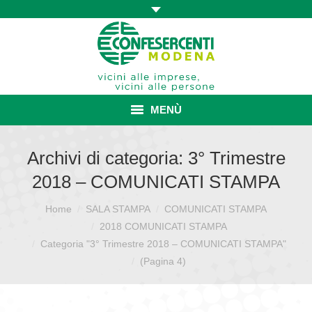
MENÙ
HOME
Archivi di categoria:
3° Trimestre
2018 – COMUNICATI STAMPA
ASSOCIAZIONE
Home
SALA STAMPA
COMUNICATI STAMPA
Sei qui:
ISCRIZIONE E VANTAGGI
2018 COMUNICATI STAMPA
CONVENZIONI ISCRITTI
Categoria "3° Trimestre 2018 – COMUNICATI STAMPA"
(Pagina 4)
CATEGORIE SINDACALI
SERVIZI