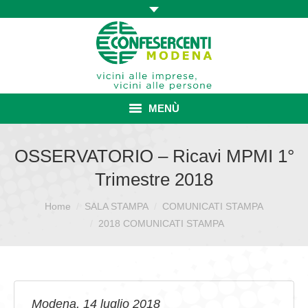
MENÙ
HOME
OSSERVATORIO – Ricavi MPMI 1°
Trimestre 2018
ASSOCIAZIONE
Home
SALA STAMPA
COMUNICATI STAMPA
Sei qui:
ISCRIZIONE E VANTAGGI
2018 COMUNICATI STAMPA
CONVENZIONI ISCRITTI
CATEGORIE SINDACALI
SERVIZI
Modena, 14 luglio 2018