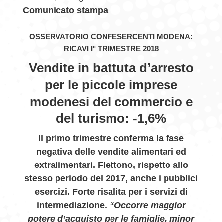
Comunicato stampa
GIOVEDÌ GASTRONOMICI
OSSERVATORIO CONFESERCENTI MODENA:
COMUNICATI E NEWS
RICAVI I° TRIMESTRE 2018
CONTATTI
Vendite in battuta d’arresto
per le piccole imprese
modenesi del commercio e
del turismo: -1,6%
Il primo trimestre conferma la fase
negativa delle vendite alimentari ed
extralimentari. Flettono, rispetto allo
stesso periodo del 2017, anche i pubblici
esercizi. Forte risalita per i servizi di
intermediazione.
“Occorre maggior
potere d’acquisto per le famiglie, minor