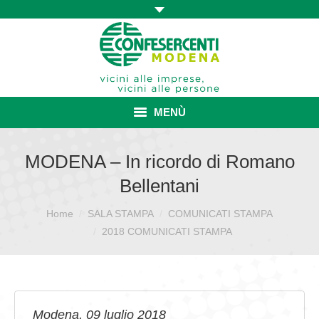
MENÙ
HOME
MODENA – In ricordo di Romano
Bellentani
ASSOCIAZIONE
Home
SALA STAMPA
COMUNICATI STAMPA
Sei qui:
ISCRIZIONE E VANTAGGI
2018 COMUNICATI STAMPA
CONVENZIONI ISCRITTI
CATEGORIE SINDACALI
SERVIZI
Modena, 09 luglio 2018