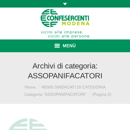
MENÙ
HOME
Archivi di categoria:
ASSOPANIFACATORI
ASSOCIAZIONE
Home
NEWS SINDACATI DI CATEGORIA
Sei qui:
ISCRIZIONE E VANTAGGI
Categoria "ASSOPANIFACATORI"
(Pagina 2)
CONVENZIONI ISCRITTI
CATEGORIE SINDACALI
SERVIZI