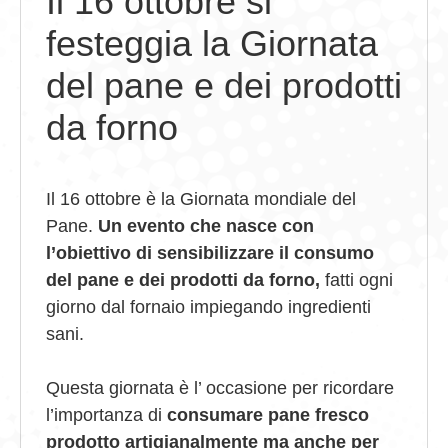
Il 16 ottobre si
festeggia la Giornata
GIOVEDÌ GASTRONOMICI
del pane e dei prodotti
COMUNICATI E NEWS
da forno
CONTATTI
Il 16 ottobre è la Giornata mondiale del
Pane.
Un evento che nasce con
l’obiettivo di sensibilizzare il consumo
del pane e dei prodotti da forno,
fatti ogni
giorno dal fornaio impiegando ingredienti
sani.
Questa giornata è l’ occasione per ricordare
l’importanza di
consumare pane fresco
prodotto artigianalmente ma anche per