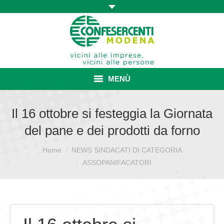
MENÙ
HOME
Il 16 ottobre si festeggia la Giornata
del pane e dei prodotti da forno
ASSOCIAZIONE
Home
NEWS SINDACATI DI CATEGORIA
Sei qui:
ISCRIZIONE E VANTAGGI
ASSOPANIFACATORI
CONVENZIONI ISCRITTI
CATEGORIE SINDACALI
SERVIZI