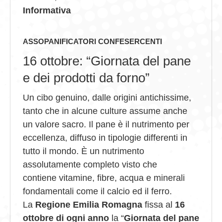
Informativa
GIOVEDÌ GASTRONOMICI
COMUNICATI E NEWS
ASSOPANIFICATORI CONFESERCENTI
16 ottobre: “Giornata del pane
CONTATTI
e dei prodotti da forno”
Un cibo genuino, dalle origini antichissime,
tanto che in alcune culture assume anche
un valore sacro. Il pane è il nutrimento per
eccellenza, diffuso in tipologie differenti in
tutto il mondo. È un nutrimento
assolutamente completo visto che
contiene vitamine, fibre, acqua e minerali
fondamentali come il calcio ed il ferro.
La
Regione Emilia Romagna
fissa al
16
ottobre di ogni anno
la “
Giornata del pane