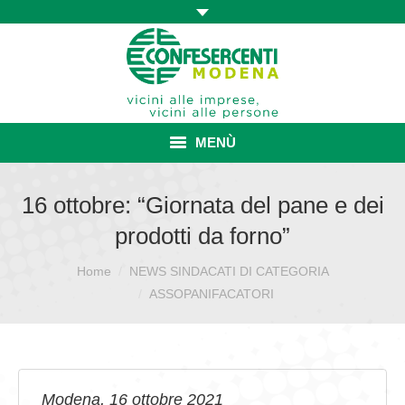
MENÙ
HOME
16 ottobre: “Giornata del pane e dei
prodotti da forno”
ASSOCIAZIONE
Home
NEWS SINDACATI DI CATEGORIA
Sei qui:
ISCRIZIONE E VANTAGGI
ASSOPANIFACATORI
CONVENZIONI ISCRITTI
CATEGORIE SINDACALI
SERVIZI
Modena, 16 ottobre 2021