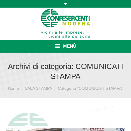
MENÙ
HOME
Archivi di categoria:
COMUNICATI
STAMPA
ASSOCIAZIONE
Sei qui:
Home
SALA STAMPA
ISCRIZIONE E VANTAGGI
Categoria "COMUNICATI STAMPA"
CONVENZIONI ISCRITTI
CATEGORIE SINDACALI
SERVIZI