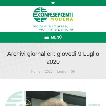
MENÙ
HOME
Archivi giornalieri:
giovedì 9 Luglio
2020
ASSOCIAZIONE
Sei qui:
ISCRIZIONE E VANTAGGI
Home
2020
Luglio
09
CONVENZIONI ISCRITTI
CATEGORIE SINDACALI
SERVIZI