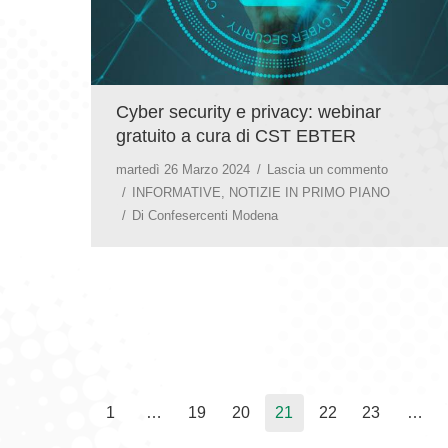
Cyber security e privacy: webinar
gratuito a cura di CST EBTER
martedì 26 Marzo 2024
Lascia un commento
INFORMATIVE
,
NOTIZIE IN PRIMO PIANO
Di
Confesercenti Modena
1
…
19
20
21
22
23
…