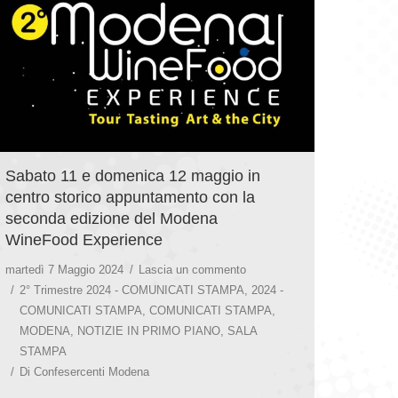
Sabato 11 e domenica 12 maggio in
centro storico appuntamento con la
seconda edizione del Modena
WineFood Experience
martedì 7 Maggio 2024
Lascia un commento
2° Trimestre 2024 - COMUNICATI STAMPA
,
2024 -
COMUNICATI STAMPA
,
COMUNICATI STAMPA
,
MODENA
,
NOTIZIE IN PRIMO PIANO
,
SALA
STAMPA
Di
Confesercenti Modena