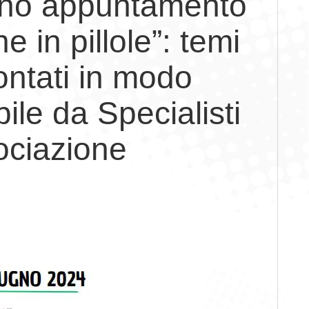
gno appuntamento
 in pillole”: temi
ontati in modo
ile da Specialisti
ociazione