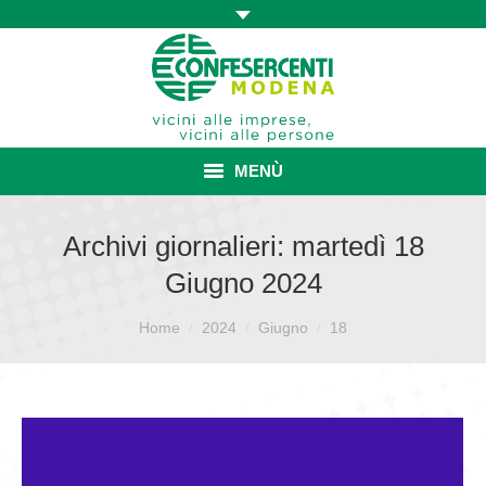
MENÙ
HOME
Archivi giornalieri:
martedì 18
Giugno 2024
ASSOCIAZIONE
Sei qui:
ISCRIZIONE E VANTAGGI
Home
2024
Giugno
18
CONVENZIONI ISCRITTI
CATEGORIE SINDACALI
SERVIZI