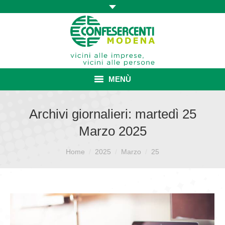
MENÙ
HOME
Archivi giornalieri:
martedì 25
Marzo 2025
ASSOCIAZIONE
Sei qui:
ISCRIZIONE E VANTAGGI
Home
2025
Marzo
25
CONVENZIONI ISCRITTI
CATEGORIE SINDACALI
SERVIZI