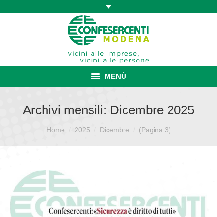
MENÙ
HOME
Archivi mensili:
Dicembre 2025
ASSOCIAZIONE
Sei qui:
Home
2025
Dicembre
(Pagina 3)
ISCRIZIONE E VANTAGGI
CONVENZIONI ISCRITTI
CATEGORIE SINDACALI
SERVIZI