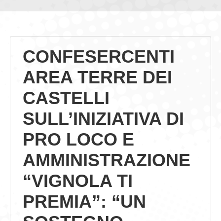
GIOVEDÌ GASTRONOMICI
COMUNICATI E NEWS
CONFESERCENTI
CONTATTI
AREA TERRE DEI
CASTELLI
SULL’INIZIATIVA DI
PRO LOCO E
AMMINISTRAZIONE
“VIGNOLA TI
PREMIA”: “UN