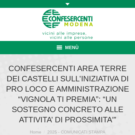
MENÙ
HOME
CONFESERCENTI AREA TERRE
DEI CASTELLI SULL’INIZIATIVA DI
ASSOCIAZIONE
PRO LOCO E AMMINISTRAZIONE
ISCRIZIONE E VANTAGGI
“VIGNOLA TI PREMIA”: “UN
CONVENZIONI ISCRITTI
SOSTEGNO CONCRETO ALLE
ATTIVITA’ DI PROSSIMITA'”
CATEGORIE SINDACALI
Sei qui:
SERVIZI
Home
2025 - COMUNICATI STAMPA