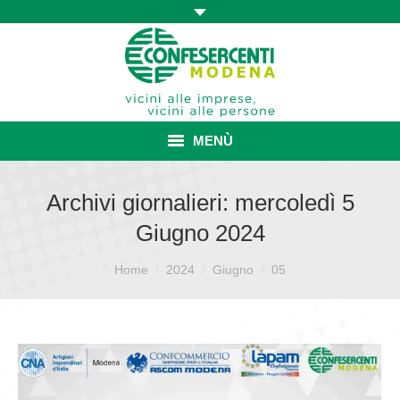
MENÙ
HOME
Archivi giornalieri:
mercoledì 5
Giugno 2024
ASSOCIAZIONE
Sei qui:
ISCRIZIONE E VANTAGGI
Home
2024
Giugno
05
CONVENZIONI ISCRITTI
CATEGORIE SINDACALI
SERVIZI